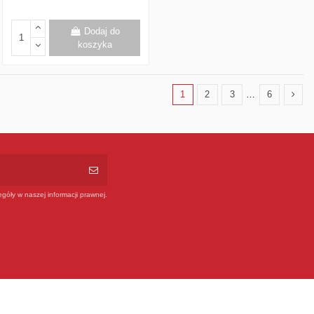
Dodaj do
koszyka
1
2
3
…
6
góły w naszej informacji prawnej.