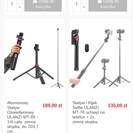
Dodaj do
Dodaj do
koszyka
koszyka
Aluminiowy
Statyw i Kijek
189,00 zł
135,00 zł
Statyw
Selfie ULANZI
Oświetleniowy
MT-78 uchwyt na
ULANZI MT-89 -
telefon + 2x
1/4 cala, zimna
zimna stopka
stopka, do 203,7
cm...