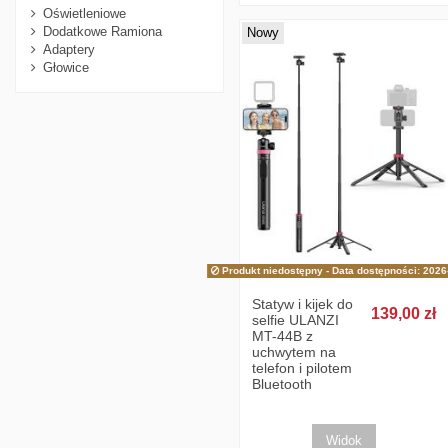
Oświetleniowe
Dodatkowe Ramiona
Nowy
Adaptery
Głowice
Produkt niedostępny
- Data dostępności: 2026
Statyw i kijek do
139,00 zł
selfie ULANZI
MT-44B z
uchwytem na
telefon i pilotem
Bluetooth
Widok