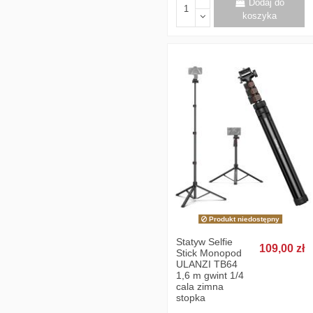
Dodaj do
koszyka
Produkt niedostępny
Statyw Selfie
109,00 zł
Stick Monopod
ULANZI TB64
1,6 m gwint 1/4
cala zimna
stopka