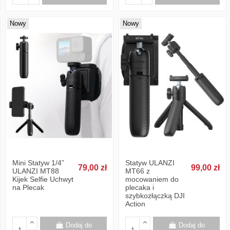
Nowy
Nowy
Mini Statyw 1/4”
Statyw ULANZI
79,00 zł
99,00 zł
ULANZI MT88
MT66 z
Kijek Selfie Uchwyt
mocowaniem do
na Plecak
plecaka i
szybkozłączką DJI
Action
Dodaj do
Dodaj do