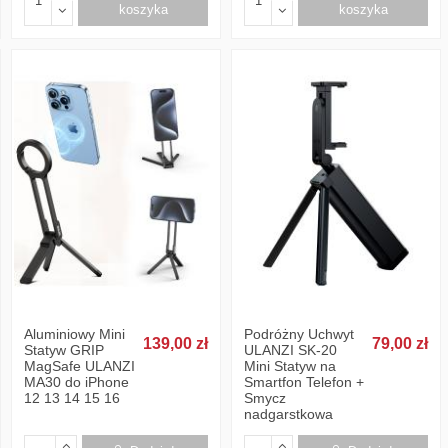
koszyka
koszyka
Aluminiowy Mini
Podróżny Uchwyt
139,00 zł
79,00 zł
Statyw GRIP
ULANZI SK-20
MagSafe ULANZI
Mini Statyw na
MA30 do iPhone
Smartfon Telefon +
12 13 14 15 16
Smycz
nadgarstkowa