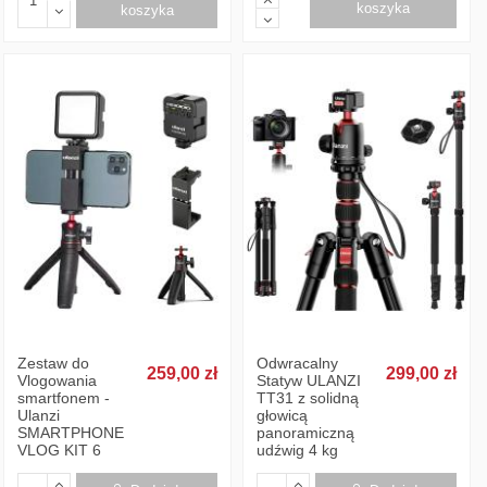
koszyka
koszyka
Zestaw do
Odwracalny
259,00 zł
299,00 zł
Vlogowania
Statyw ULANZI
smartfonem -
TT31 z solidną
Ulanzi
głowicą
SMARTPHONE
panoramiczną
VLOG KIT 6
udźwig 4 kg