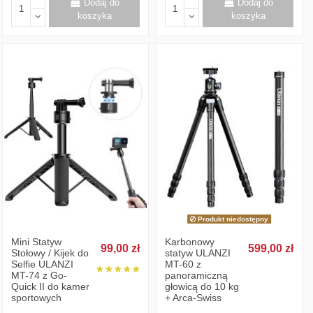
Dodaj do
Dodaj do
koszyka
koszyka
Produkt niedostępny
Mini Statyw
Karbonowy
99,00 zł
599,00 zł
Stołowy / Kijek do
statyw ULANZI
Selfie ULANZI
MT-60 z
MT-74 z Go-
panoramiczną
Quick II do kamer
głowicą do 10 kg
sportowych
+ Arca-Swiss