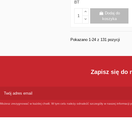
BT
Dodaj do
koszyka
Pokazano 1-24 z 131 pozycji
Zapisz się do 
Możesz zrezygnować w każdej chwili. W tym celu należy odnaleźć szczegóły w naszej informacji p