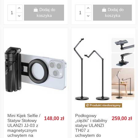
Dodaj do
Dodaj do
koszyka
koszyka
Produkt niedostępny
Mini Kijek Selfie /
Podłogowy
148,00 zł
259,00 zł
Statyw Stołowy
„ciężki” i stabilny
ULANZI JJ-03 z
statyw ULANZI
magnetycznym
TH07 z
uchwytem na
uchwytem do