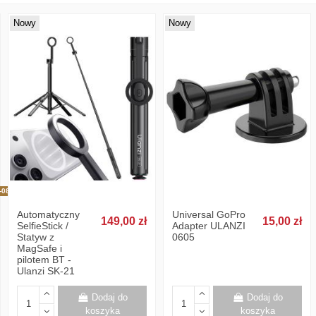
Nowy
Nowy
-08-25
Automatyczny
Universal GoPro
149,00 zł
15,00 zł
SelfieStick /
Adapter ULANZI
Statyw z
0605
MagSafe i
pilotem BT -
Ulanzi SK-21
Dodaj do
Dodaj do
koszyka
koszyka