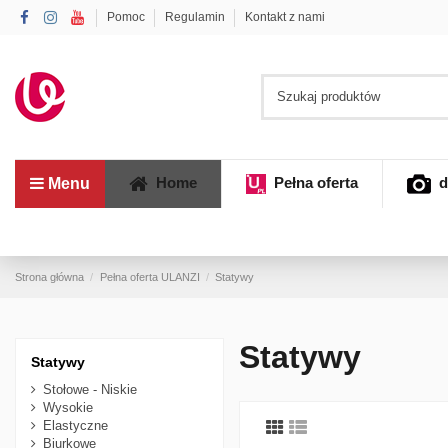
Pomoc
Regulamin
Kontakt z nami
Home
Pełna oferta
d
Menu
Strona główna
Pełna oferta ULANZI
Statywy
Statywy
Statywy
Stołowe - Niskie
Wysokie
Elastyczne
Biurkowe