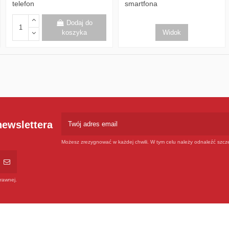
telefon
smartfona
Dodaj do
koszyka
Widok
newslettera
Możesz zrezygnować w każdej chwili. W tym celu należy odnaleźć szcze
rawnej.