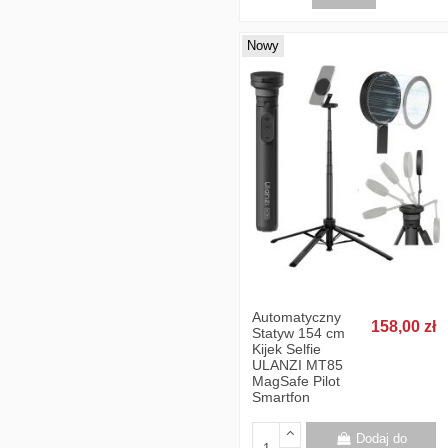
Nowy
Automatyczny
158,00 zł
Statyw 154 cm
Kijek Selfie
ULANZI MT85
MagSafe Pilot
Smartfon
Dodaj do