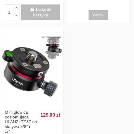
Dodaj do
koszyka
Widok
Mini głowica
129,00 zł
poziomująca
ULANZI TT37 do
statywu 3/8″ i
1/4″