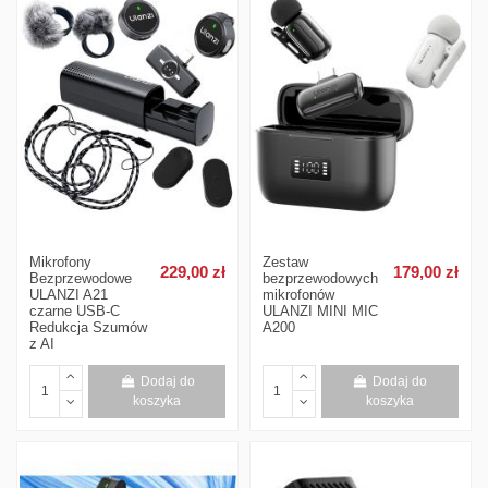
Mikrofony
Zestaw
229,00 zł
179,00 zł
Bezprzewodowe
bezprzewodowych
ULANZI A21
mikrofonów
czarne USB-C
ULANZI MINI MIC
Redukcja Szumów
A200
z AI
Dodaj do
Dodaj do
koszyka
koszyka