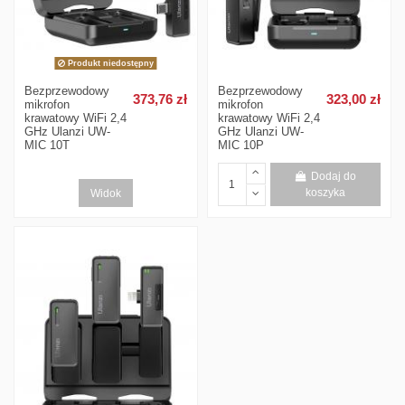
Produkt niedostępny
Bezprzewodowy
Bezprzewodowy
373,76 zł
323,00 zł
mikrofon
mikrofon
krawatowy WiFi 2,4
krawatowy WiFi 2,4
GHz Ulanzi UW-
GHz Ulanzi UW-
MIC 10T
MIC 10P
Dodaj do
Widok
koszyka