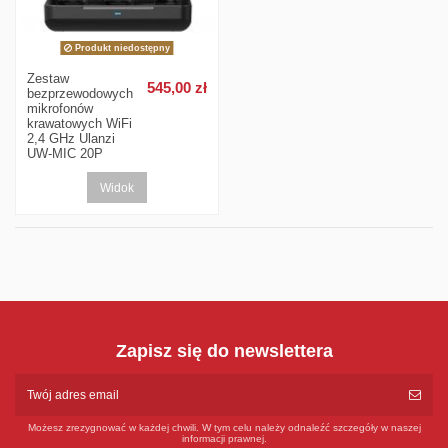
Produkt niedostępny
Zestaw
545,00 zł
bezprzewodowych
mikrofonów
krawatowych WiFi
2,4 GHz Ulanzi
UW-MIC 20P
Widok
Zapisz się do newslettera
Możesz zrezygnować w każdej chwili. W tym celu należy odnaleźć szczegóły w naszej
informacji prawnej.