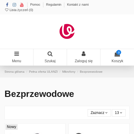
Pomoc
Regulamin
Kontakt z nami
Lista życzeń (
0
)
0
Menu
Szukaj
Zaloguj się
Koszyk
Strona główna
Pełna oferta ULANZI
Mikrofony
Bezprzewodowe
Bezprzewodowe
Zaznacz
13
Nowy