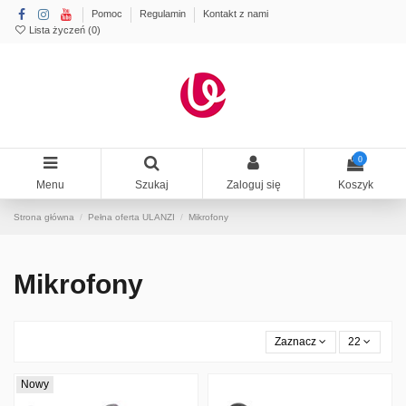
Pomoc
Regulamin
Kontakt z nami
Lista życzeń (
0
)
0
Menu
Szukaj
Zaloguj się
Koszyk
Strona główna
Pełna oferta ULANZI
Mikrofony
Mikrofony
Zaznacz
22
Nowy