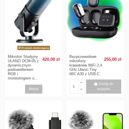
Produkt niedostępny
Mikrofon Studyjny
Bezprzewodowe
420,00 zł
255,00 zł
ULANZI DCM-05 z
mikrofony
dynamicznym
krawatowe WiFi 2,4
podświetleniem
GHz Ulanzi Tiny
RGB i
MIC A30 z USB-C
monitoringiem o...
Dodaj do
Widok
koszyka