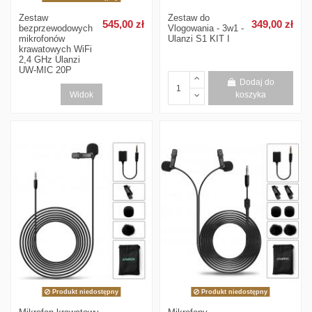
Zestaw
Zestaw do
545,00 zł
349,00 zł
bezprzewodowych
Vlogowania - 3w1 -
mikrofonów
Ulanzi S1 KIT I
krawatowych WiFi
2,4 GHz Ulanzi
UW-MIC 20P
Dodaj do
Widok
koszyka
Produkt niedostępny
Produkt niedostępny