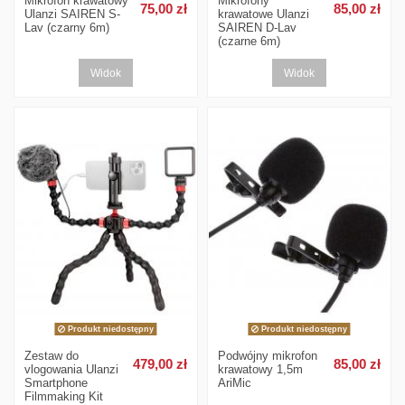
Mikrofon krawatowy
Mikrofony
75,00 zł
85,00 zł
Ulanzi SAIREN S-
krawatowe Ulanzi
Lav (czarny 6m)
SAIREN D-Lav
(czarne 6m)
Widok
Widok
Produkt niedostępny
Produkt niedostępny
Zestaw do
Podwójny mikrofon
479,00 zł
85,00 zł
vlogowania Ulanzi
krawatowy 1,5m
Smartphone
AriMic
Filmmaking Kit