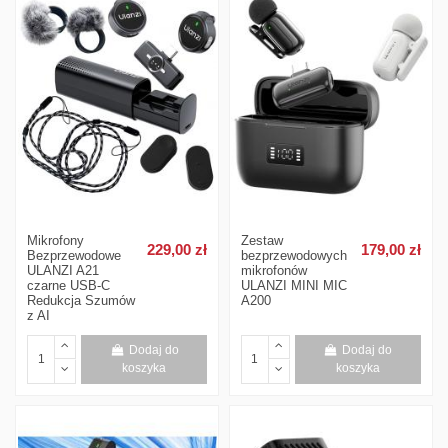
Mikrofony
Zestaw
229,00 zł
179,00 zł
Bezprzewodowe
bezprzewodowych
ULANZI A21
mikrofonów
czarne USB-C
ULANZI MINI MIC
Redukcja Szumów
A200
z AI
Dodaj do
Dodaj do
koszyka
koszyka