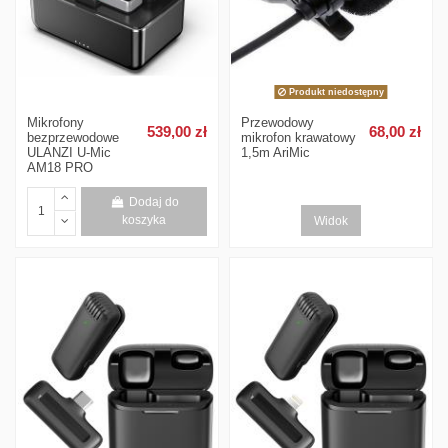
Produkt niedostępny
Mikrofony
Przewodowy
539,00 zł
68,00 zł
bezprzewodowe
mikrofon krawatowy
ULANZI U-Mic
1,5m AriMic
AM18 PRO
Dodaj do
koszyka
Widok